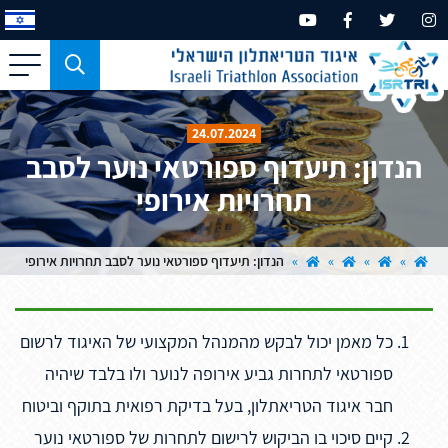
כפתור
משמש
עבור
24.07.2024
מכשירים
הנדון: תיעדוף ספורטאי נוער לסבב
בעלי
תחרויות אירופי
מסך
קטן
בלבד
»
»
»
»
הנדון: תיעדוף ספורטאי נוער לסבב תחרויות אירופי
כל מאמן יכול לבקש מהמנהל המקצועי של האיגוד לרשום
ספורטאי לתחרות גביע אירופה לנוער ולו בלבד שיהיה
חבר איגוד הטריאתלון, בעל בדיקת רפואית בתוקף וביטוח
קיים סיכוי בו הביקוש לרישום לתחרות של ספורטאי נוער