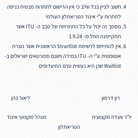
חשוב לציין בכל שלב כי אין הרישום לתחרות מבטיח כניסה
לתחרות ע"י איגוד הטריאתלון העולמי
מסמך זה יכול על כל התחרויות של סבב ה- ITU אשר
תתקיימנה החל מ- 1.9.24
אין להתייחס לרשימת Strartlist הראשונית אשר נוצרת
אוטומטית ע"י ה- ITU במידה וישנם ספורטאים ישראלים ב-
Waitlist שכן היא נעשית טרם התיעדופים
רון דרמון ליאור כהן
יו"ר וועדה מקצועית מנהל מקצועי איגוד
הטריאתלון