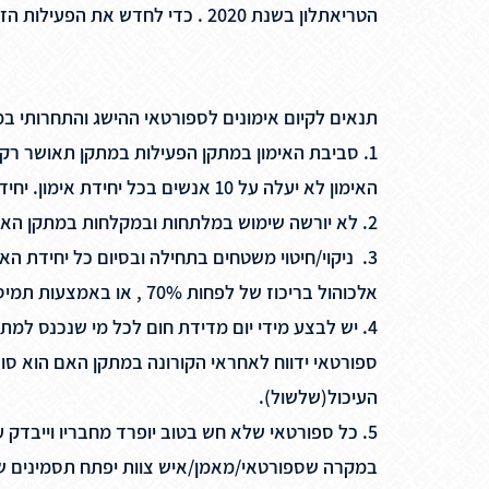
הטריאתלון בשנת 2020 . כדי לחדש את הפעילות הזו עלינו לעמוד בכללי "התו הסגול" ובהתאם להנחיות המפורטות בהנחיות הבאות:
תנאים לקיום אימונים לספורטאי ההישג והתחרותי ב
1. סביבת האימון במתקן הפעילות במתקן תאושר רק לספורטאים תחרותיים –
האימון לא יעלה על 10 אנשים בכל יחידת אימון. יחידת אימון מוגדרת כפרק הזמן מתחילת האימון ולסיומו.
2. לא יורשה שימוש במלתחות ובמקלחות במתקן האימונים
3. ניקוי/חיטוי משטחים בתחילה ובסיום כל יחידת הא
אלכוהול בריכוז של לפחות 70% , או באמצעות תמיסת כלור 0.1% sodium hypochlorite ( עד לייבוש מלא של המשטחים.)
4. יש לבצע מידי יום מדידת חום לכל מי שנכנס למת
העיכול(שלשול).
5. כל ספורטאי שלא חש בטוב יופרד מחבריו וייבדק על ידי הצוות הרפואי. הספורטאי יחזור לפעילות רק לאחר אישור הרופא.
במקרה שספורטאי/מאמן/איש צוות יפתח תסמינים של קורונה -חום מעל 38 מעלות, קשיי נשימה או כל קושי