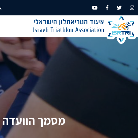
א
מסמך הוועדה המק