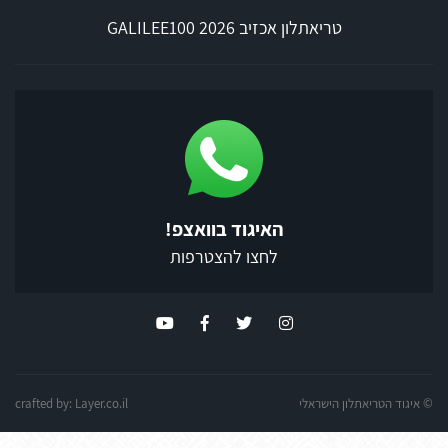
טריאתלון אכזיב 2026 GALILEE100
האיגוד בוואצפ!
לחצו להצטרפות
© איגוד הטריאתלון הישראלי
Layer.co.il
crafted by: