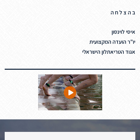
ב ה צ ל ח ה
איסי לוינסון
יו"ר הועדה המקצועית
אגוד הטריאתלון הישראלי
לחץ
כדי
לפתוח
את