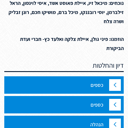
נוכחים: מיכאל זיו, איילת פאוסט אשד, איסי לוינסון, הראל
זילברמן, יוסי רובננקו, מיכל ברם, מושיקו חכם, רונן זבליק
ושרה צלח
הוזמנו: פיני גולן, איילת צלקה ואלעד כץ- חברי ועדת
הביקורת
דיון והחלטות
כספים
כספים
הנהלה