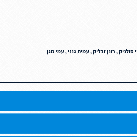
 סולניק , רונן זבליק , עמית גנני , עמי מגן