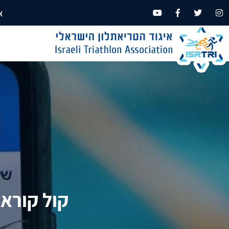
א
קול קורא ל