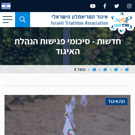
כפתור
משמש
עבור
חדשות - סיכומי פגישות הנהלת
מכשירים
האיגוד
בעלי
מסך
קטן
»
»
»
»
עמוד 8
בלבד
מהאיגוד