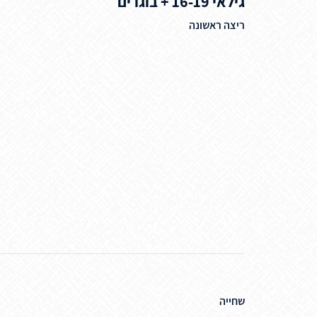
גילאי 16-19 + בוגרים
ריצה ראשונה
שחייה