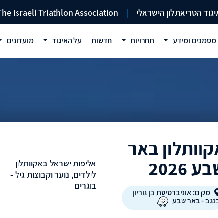
יגוד הטריאתלון הישראלי
|
The Israeli Triathlon Association
מסמכים ומידע
תחרויות
חדשות
על האיגוד
מועדונים
קוותלון באר
ע 2026
אליפות ישראל באקוותלון
לילדים, נוער וקבוצות גיל -
בוגרים
מקום: אוניברסיטת בן גוריון
נגב - באר שבע