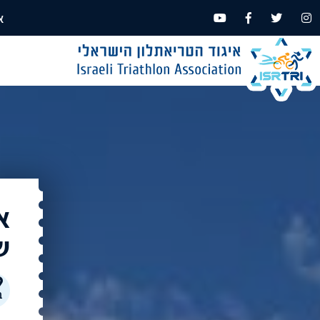
א
א
שב
ב