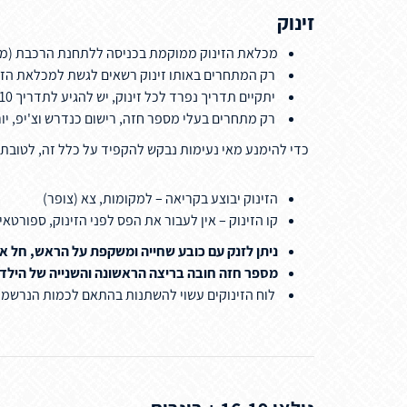
זינוק
מכלאת הזינוק ממוקמת בכניסה ללתחנת הרכבת (מו
רק המתחרים באותו זינוק רשאים לגשת למכלאת הזי
יתקיים תדריך נפרד לכל זינוק, יש להגיע לתדריך 10 דקות לפי הזינוק
רק מתחרים בעלי מספר חזה, רישום כנדרש וצ'יפ, יור
כדי להימנע מאי נעימות נבקש להקפיד על כלל זה, לטובת
הזינוק יבוצע בקריאה – למקומות, צא (צופר)
קו הזינוק – אין לעבור את הפס לפני הזינוק, ספורטא
ניתן לזנק עם כובע שחייה ומשקפת על הראש, חל א
מספר חזה חובה בריצה הראשונה והשנייה של הילדים (8-13) 
לוח הזינוקים עשוי להשתנות בהתאם לכמות הנרשמים.