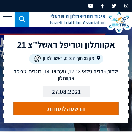
כפתור
משמש
עבור
אקוותלון וטריפל ראשל"צ 21
מכשירים
בעלי
מסך
מקום: חוף הנכים, ראשון לציון
קטן
ילדות וילדים גילאי 12-13, נוער 14-19, בוגרים וטריפל
בלבד
אקוותלון
27.08.2021
הרשמה לתחרות