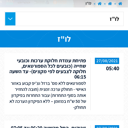
»
»
»
לו"ז
בחר
את
העמוד
לו"ז
הרצוי
פתיחת עמדת חלוקת ערכות וכובעי
27/08/2021
שחייה (כובעים לכל הספורטאים,
05:40
חלוקה לצבעים לפי מקצים)- עד השעה
06:15
לספורטאים ללא מס' ברזל וצ'יפ קבוע באזור
האישי - תחולק ערכה זמנית (חובה להחזיר
אותה בסוף התחרות) עבור התחרות בפיקדון
של 50 ש"ח במזומן – ללא הפיקדון הערכה לא
תחולק-
זינוקים- החל מהשעה 06:20 עד 07:05.