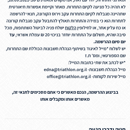
לא תהיה כל מניעה לקיום התחרות. מאחר וקיימת אפשרות תיאורטית
שתהיינה מגבלות לקיום התחרות עקב וירוס הקורונה, תנאי להרשמה
לתחרות הוא כי במידה והתחרות תאולץ להתבטל עקב מגבלות קורונה
או כח עליון אחר, או לחילופין
הלקוח
ישלח פניה לביטול השתתפות, מכל
סיבה שהיא, תשלום על התחרות יוחזר בניכוי 20 ₪ עמלת אשראי,
עד
יום סיום ההרשמה.
יש לשלוח *מייל לאיגוד בשיתוף הנהלת חשבונות הכוללת שם התחרות,
שם הספורטאי, ומס' ת.ז
*יש לכתב את שתי כתובות המייל:
מייל הנהלת חשבונות-
edna@triathlon.org.il
מייל שירות לקוחות-
office@triathlon.org.il
בביצוע ההרשמה, הנכם מאשרים כי אתם מסכימים לתנאי זה,
מאשרים אותו ומקבלים אותו
חניה ודרכי הגעה