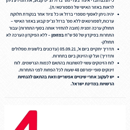
כי הנכם חברי איגוד בעלי מס' ברזל וצ'יפ קבוע, את המידע ניתן
לראות באזור האישי של הספורטאי.ת).
יהיה ניתן לאסוף מספרי ברזל או כל ציוד אחר בנקודת חלוקת
ערכות,לספורטאים ללא מס' ברזל וצ'יפ קבוע באזור האישי –
תחולק ערכה זמנית (חובה להחזיר אותה בסוף התחרות) עבור
התחרות בפיקדון של 50 ש"ח
במזומן
– ללא הפיקדון הערכה לא
תחולק-
תדריך יתקיים ביום א', 05.09.21 (עדכונים בלשונית מסלולים
ותדריך) ועל קו הזינוק ביום בתחרות.
לוח הזינוקים עשוי להשתנות בהתאם לכמות הנרשמים. לוח
זינוקים סופי יפורסם 48 שעות לכל הפחות לפני התחרות.
יש לעקוב אחרי שינויים אפשריים וזאת בהתאם להנחיות
הרשויות במדינת ישראל.