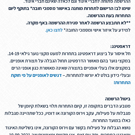
ההרשמה פתוחה לחברי איגוד וגם לכאלה שאינם חברי איגוד.
שימו לב! הרישום לתחרות מותנה באישור מסמכי חובה* בתוקף ליום
התחרות בעת ההרשמה.
**לא תתבצע הרשמה לאחר סגירת ההרשמה באף מקרה.
למידע על איזור אישי ומסמכי החובה*
לחצו כאן.
דראפטינג:
חל איסור על ביצוע דראפטינג בתחרות למעט מקצי נוער גילאי 14-19.
במקצי נוער בהם מאושר הדרפטינג תחול הגבלה על תצורת אופניים.
במקצים אלו בעלי אופניים בתצורה שאינה מאושרת כגון אופני הרים
ובעלי כידון בולט לא יורשו להתחרות.–
דגשים לאופניים על פי חוקת
התחרות!
ביטול הרשמה
מטבע הדברים בתקופה זו, קיום התחרות תלוי בשאלת קיומן של
מגבלות על פעילות, עקב וירוס הקורונה או דומיו, ככל שתהיינה מגבלות
כאלו במועד התחרות.
נושא הגבלות על פעילות בקשר עם וירוס הקורונה, אינו בשליטת האיגוד
ומארגני התחרות, יחד עם זאת, אנו מקווים ומאמינים שב-10.09.2021,