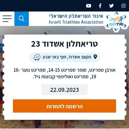
כפתור
משמש
עבור
טריאתלון אשדוד 23
מכשירים
בעלי
מסך
מקום: אשדוד, חוף באר שבע
קטן
אורבן ספרינט, סופר ספרינט 14-15, ספרינט נוער 16-
בלבד
19, ספרינט ואולימפי קבוצות גיל.
22.09.2023
הרשמה לתחרות