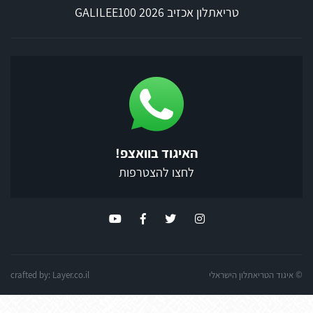
טריאתלון אכזיב 2026 GALILEE100
האיגוד בוואצפ!
לחצו להצטרפות
© איגוד הטריאתלון הישראלי
Layer.co.il
crafted by: