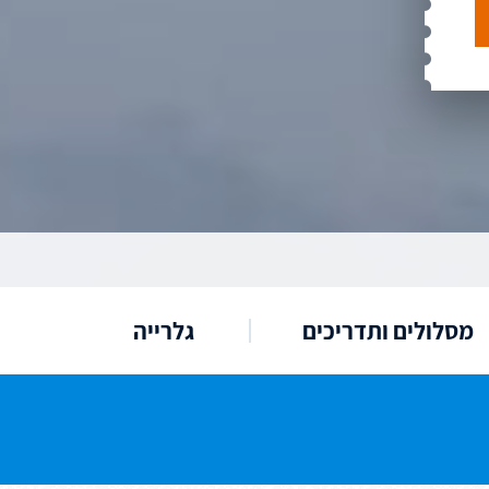
מסלולים ותדריכים
גלרייה