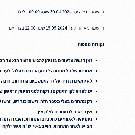
הרשמה רגילה עד 30.04.2024 שעה 00:00 בלילה
הרשמה מאוחרת עד 15.05.2024 שעה 12:00 בצהריים
נקודות נוספות:
זמן הגשת ערעורים בו ניתן להגיש ערעור הוא עד ר
אחריות של כל מתחרה לבצע הכרת המסלול ולעבור
לא יתקיים תדריך על קו הזינוק ביום התחרות, חובה
יש להגיע לקו הזינוק 10 דקות לפני הזינוק הראשון של אותה קבוצת גיל ללא קשר למגדר.
רק מתחרים בעלי מספר חזה ורישום כנדרש, יורשו 
אין כניסות למאחרים לצ'ק אין
ניתן יהיה לאסוף ערכות ביום התחרות. העמדה תהיה
הצ'יפ לאחר התחרות יחוייב ב-70 ש"ח אשר ילקחו מהכרטיס אשראי של אותו ספורטאי/ת שנעשה בו הרישום לתחרות. בעת הרישום הנכם מסכימים על כך ומאשרים זאת.