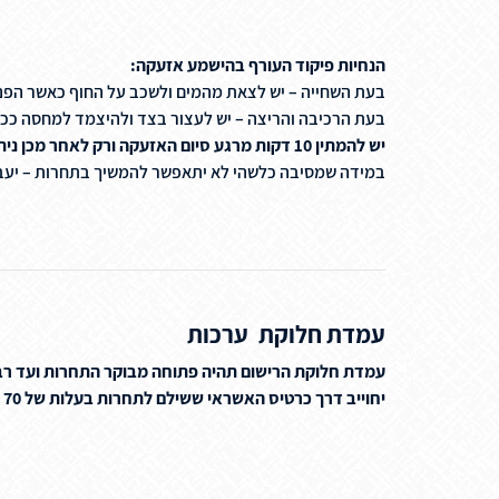
הנחיות פיקוד העורף בהישמע אזעקה:
בעת השחייה – יש לצאת מהמים ולשכב על החוף כאשר הפנים 
בעת הרכיבה והריצה – יש לעצור בצד ולהיצמד למחסה ככל 
יש להמתין 10 דקות מרגע סיום האזעקה ורק לאחר מכן ניתן להמשיך מאותה הנקודה.
במידה שמסיבה כלשהי לא יתאפשר להמשיך בתחרות – יעברו
עמדת חלוקת ערכות
עמדת חלוקת הרישום תהיה פתוחה מבוקר התחרות ועד רבע ש
יחוייב דרך כרטיס האשראי ששילם לתחרות בעלות של 70 ש"ח. בעת הרישום לתחרות הסכמתם על כך ואישרתם זאת.