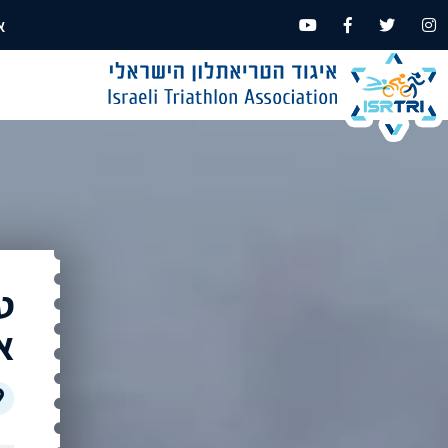
א
ט
אש