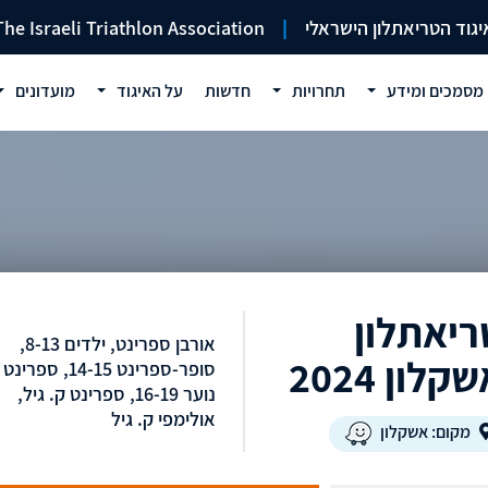
יגוד הטריאתלון הישראלי
|
The Israeli Triathlon Association
מסמכים ומידע
תחרויות
חדשות
על האיגוד
מועדונים
ריאתלון
אורבן ספרינט, ילדים 8-13,
קלון 2024
סופר-ספרינט 14-15, ספרינט
נוער 16-19, ספרינט ק. גיל,
אולימפי ק. גיל
מקום: אשקלון