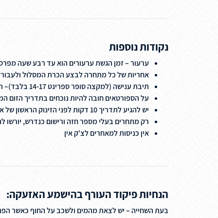
נקודות נוספות
ערעור – זמן הגשת ערעורים הוא עד רבע שעה מפרסום
אחריות של כל מתחרה לבצע הכרת המסלול ולעבור 
תיבת ענישה (למקצה סופר ספרינט 14-17 בלבד)– תמוקם במסלול הריצה.
על הספורטאים חובה להיות נוכחים בתדריך הזום המי
יש להגיע לתדריך 10 דקות לפני הזינוק הראשון של אותה קבוצת גיל ללא קשר למגדר.
רק מתחרים בעלי מספר חזה ורישום כנדרש, יורשו ל
אין כניסות למאחרים לצ'ק אין
הנחיות פיקוד העורף בהישמע האזעקה:
בעת השחייה – יש לצאת מהמים ולשכב על החוף כאשר הפנים 