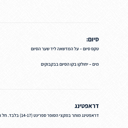
סיום:
טקס סיום – על המדשאה ליד שער הסיום
מים – יחולקו בקו הסיום בבקבוקים
דראפטינג
דראפטינג מותר במקצי הסופר ספרינט (14-17) בלבד. חל איסור על דראפטינג בכל מקצי קבוצות הגיל.