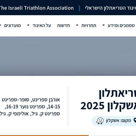
יגוד הטריאתלון הישראלי
|
The Israeli Triathlon Association
מסמכים ומידע
תחרויות
חדשות
על האיגוד
מועדונים
ריאתלון
אורבן ספרינט, סופר-ספרינט
קלון 2025
14-15, ספרינט נוער 16-19,
ספרינט ק. גיל, אולימפי ק. גיל
מקום: אשקלון