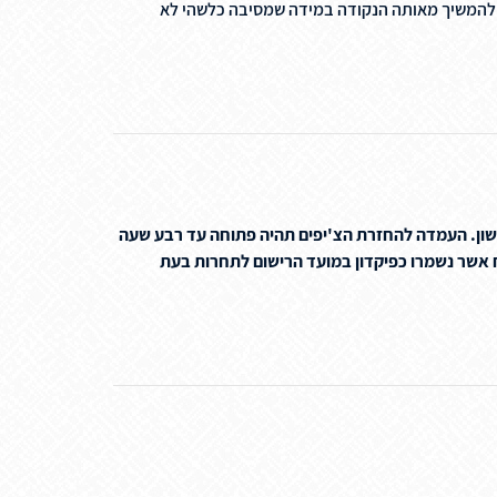
10 דקות מרגע סיום האזעקה ורק לאחר מכן ניתן להמשיך מאותה הנקודה במידה שמסיבה כלשהי לא
שון. העמדה להחזרת הצ'יפים תהיה פתוחה עד רבע שעה
ות כאשר לא יהיה ניתן להחזיר לאחר מכן את הצ'יפ. ספורטאי שלא יחזיר את הצ'יפ לאחר התחרות יחוייב ב-70 ש"ח אשר נשמרו כפיקדון במועד הרישום לתחרות בעת