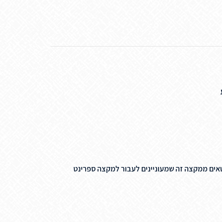
 נוער 16–17 יתקיים בפורמט טריאתלון מלא. ספורטאים ממקצה זה שמעוניינים לעבור למקצה ספרינט