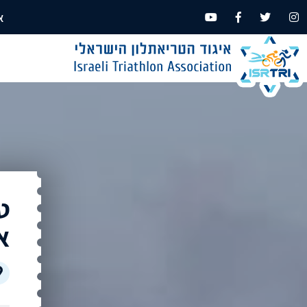
א
ט
אש