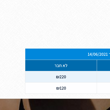
14
לא חבר
₪220
₪120