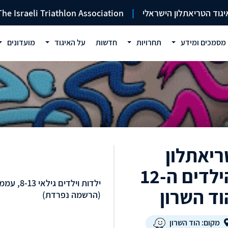
יגוד הטריאתלון הישראלי
|
The Israeli Triathlon Association
מסמכים ומידע
תחרויות
חדשות
על האיגוד
מועדונים
ריאתלון
הילדים ה-12
ילדות וילדים גילאי 8-13, ע
וד השרון
(הרשמה נפרדת)
מקום: הוד השרון