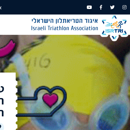
א
ט
ה