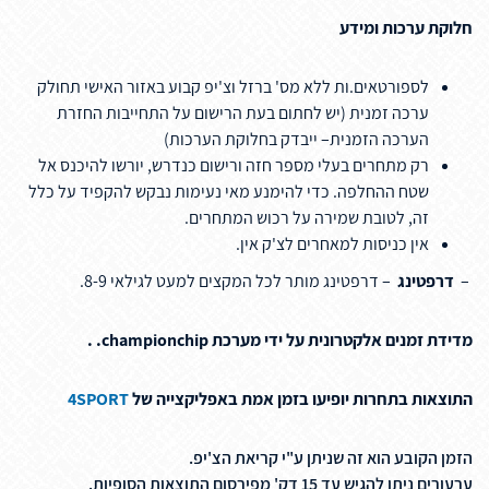
חלוקת ערכות ומידע
לספורטאים.ות ללא מס' ברזל וצ'יפ קבוע באזור האישי תחולק
ערכה זמנית (יש לחתום בעת הרישום על התחייבות החזרת
הערכה הזמנית– ייבדק בחלוקת הערכות)
רק מתחרים בעלי מספר חזה ורישום כנדרש, יורשו להיכנס אל
שטח ההחלפה. כדי להימנע מאי נעימות נבקש להקפיד על כלל
זה, לטובת שמירה על רכוש המתחרים.
אין כניסות למאחרים לצ'ק אין.
–
דרפטינג
– דרפטינג מותר לכל המקצים למעט לגילאי 8-9.
מדידת זמנים אלקטרונית על ידי מערכת championchip. .
התוצאות בתחרות יופיעו בזמן אמת באפליקצייה של
4SPORT
הזמן הקובע הוא זה שניתן ע"י קריאת הצ'יפ.
ערעורים ניתן להגיש עד 15 דק' מפירסום התוצאות הסופיות.