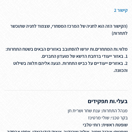
קישור 2
(הקישור הזה הוא לחניה של המרכז המסחרי, שצמוד לחניה שתוכשר
לתחרות)
מלווי.ות המתחרים.ות יורשו להסתובב באזורים הבאים בשטח התחרות:
1. באזור ייעודי ברחבת הדשא של מועדון החברים.
2. באזורים ייעודיים על כביש התחרות. הגעה אליהם תלווה בשילוט
והכוונה.
בעלי.ות תפקידים
מנהל התחרות: ענת שחר ושרית חן
בקר טכני: שולי מרטינז
שופטת ראשית: רותי טלבי
שופטים: אורנה שמיר, איליה שירנקוב, איציק קודוביצקי, אסתי אבסקר,