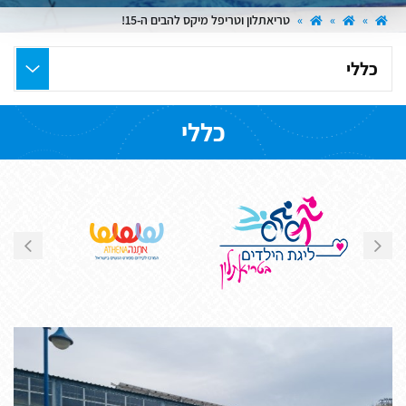
»
»
»
טריאתלון וטריפל מיקס להבים ה-15!
בחר
את
העמוד
כללי
הרצוי