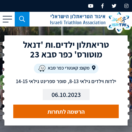
כפתור
משמש
עבור
טריאתלון ילדים.ות 'דנאל
מכשירים
בעלי
מוטורס' כפר סבא 23
מסך
קטן
מקום: קאנטרי כפר סבא
בלבד
ילדות וילדים גילאי 8-13, סופר ספרינט גילאי 14-15
06.10.2023
הרשמה לתחרות