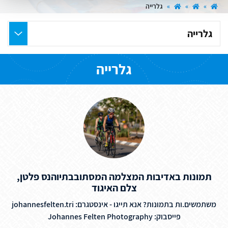
»
»
»
גלרייה
בחר
את
העמוד
גלרייה
הרצוי
תמונות באדיבות המצלמה המסתובבתיוהנס פלטן,
צלם האיגוד
משתמשים.ות בתמונות? אנא תייגו - אינסטגרם: johannesfelten.tri
פייסבוק: Johannes Felten Photography