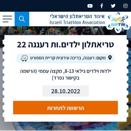
כפתור
משמש
עבור
טריאתלון ילדים.ות רעננה 22
מכשירים
בעלי
מסך
מקום: רעננה, בריכה עירונית קריית הספורט
קטן
ילדות וילדים גילאי 8-13, מקצה עממי (הרשמה
בלבד
בקישור נפרד)
28.10.2022
הרשמה לתחרות