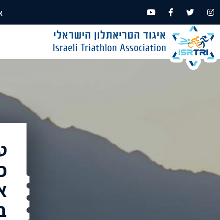
א
ט
כ
א
ב