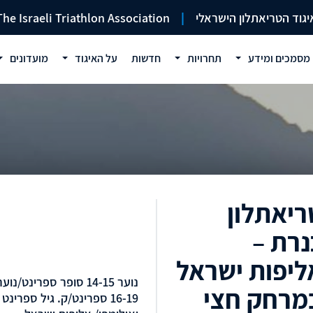
יגוד הטריאתלון הישראלי
|
The Israeli Triathlon Association
מסמכים ומידע
תחרויות
חדשות
על האיגוד
מועדונים
ריאתלון
נרת –
ליפות ישראל
נוער 14-15 סופר ספרינט/נוע
מרחק חצי
16-19 ספרינט/ק. גיל ספרינט