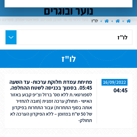
»
»
»
לו"ז
בחר
את
העמוד
לו"ז
הרצוי
פתיחת עמדת חלוקת ערכות- עד השעה
16/09/2022
05:45. בסמוך בכניסה לשטח ההחלפה.
04:45
לספורטאי.ת ללא מס' ברזל וצ'יפ קבוע באזור
האישי - תחולק ערכה זמנית (חובה להחזיר
אותה בסוף התחרות) עבור התחרות בפיקדון
של 50 ש"ח במזומן – ללא הפיקדון הערכה לא
תחולק-