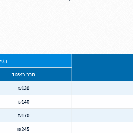
רגילה ע
חבר באיגוד
₪130
₪140
₪170
₪245