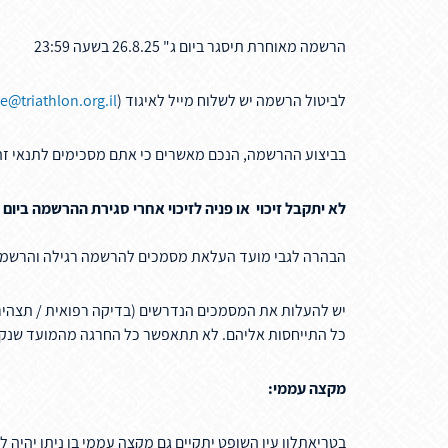
הרשמה מאוחרת תיסגר ביום ג" 26.8.25 בשעה 23:59
לביטול הרשמה יש לשלוח מייל לאיגוד (
ce@triathlon.org.il
בביצוע ההרשמה, הנכם מאשרים כי אתם מסכימים לתנאי זה,
לא יתקבל זיכוי או פניה לזיכוי אחרי סגירת ההרשמה ביום ג' 26/8/2025 בשעה :59
הבהרה לגבי מועד העלאת מסמכים להרשמה רגילה והרשמ
יש להעלות את המסמכים הנדרשים (בדיקה רפואית / תצהיר ביטוח) בא
כל התייחסות אליהם. לא תתאפשר כל החרגה מהמועד שנקב
מקצה עממי:
בטריאתלון עין השופט יתקיים גם מקצה עממי בו ניתן יהיה 