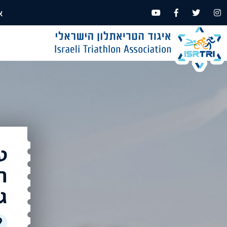
א
ט
ה
ג