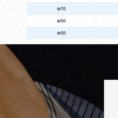
₪70
₪50
₪50