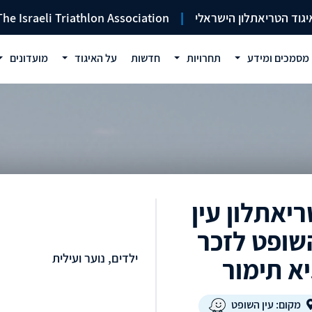
יגוד הטריאתלון הישראלי
|
The Israeli Triathlon Association
מסמכים ומידע
תחרויות
חדשות
על האיגוד
מועדונים
ריאתלון עין
שופט לזכר
ילדים, נוער ועילית
יא תימור
מקום: עין השופט