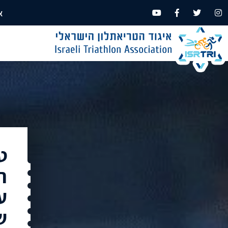
א
ט
ר
ע
ש