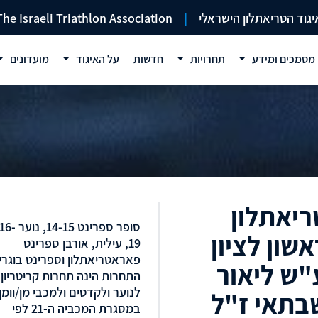
יגוד הטריאתלון הישראלי
|
The Israeli Triathlon Association
מסמכים ומידע
תחרויות
חדשות
על האיגוד
מועדונים
ריאתלון
סופר ספרינט 14-15, נוער 16
אשון לציון
19, עילית, אורבן ספרינט
פאראטריאתלון וספרינט בוגרי
"ש ליאור
התחרות הינה תחרות קריטריון
לנוער ולקדטים ולמכבי מן/וומן
בתאי ז"ל
במסגרת המכביה ה-21 לפי