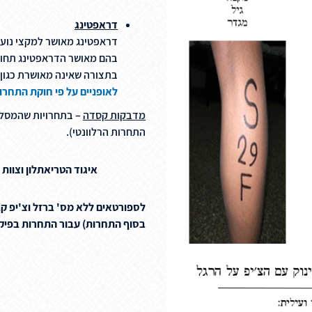
דראפטינג
בהם מאושר הדראפטינג תחול 
בתצורה שאינה מאושרת כגון א
לאופניים על פי חוקת התחרו
מדבקות קסדה
– בתחרויות שהמסלול
התחרות הרלוונטי).
איגוד הטריאתלון וצוות
לספורטאים ללא מס' ברזל וצ'יפ קב
בסוף התחרות) עבור התחרות בפיקדון של 50 ש"ח במזומן – ללא הפיקדון הע