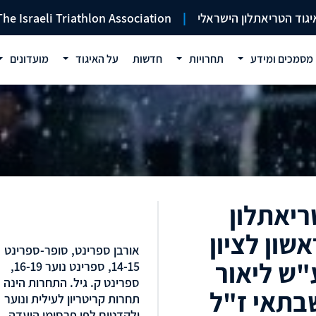
יגוד הטריאתלון הישראלי
|
The Israeli Triathlon Association
מסמכים ומידע
תחרויות
חדשות
על האיגוד
מועדונים
ריאתלון
אשון לציון
אורבן ספרינט, סופר-ספרינט
"ש ליאור
14-15, ספרינט נוער 16-19,
ספרינט ק. גיל. התחרות הינה
בתאי ז"ל
תחרות קריטריון לעילית ונוער
ולקדטים לפי פרסומי הועדה