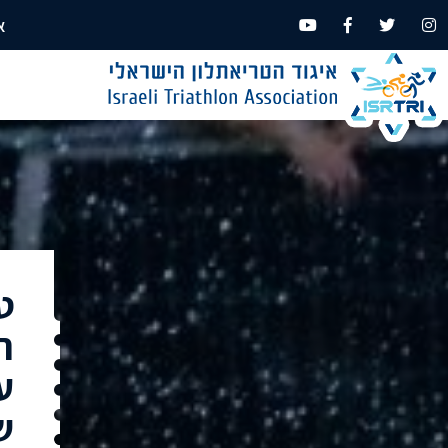
א
ט
ר
ע
ש