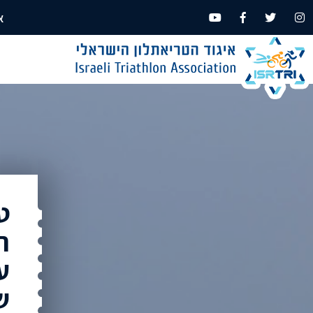
א
ט
ר
ע
ש