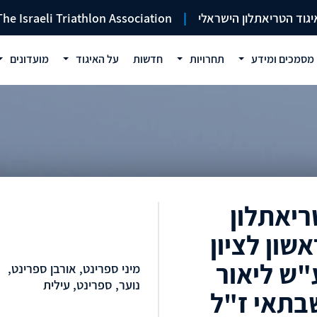
יגוד הטריאתלון הישראלי
|
The Israeli Triathlon Association
מסמכים ומידע
תחרויות
חדשות
על האיגוד
מועדונים
ריאתלון
אשון לציון
"ש ליאור
מיני ספרינט, אורבן ספרינט,
נוער, ספרינט, עילית
בתאי ז"ל