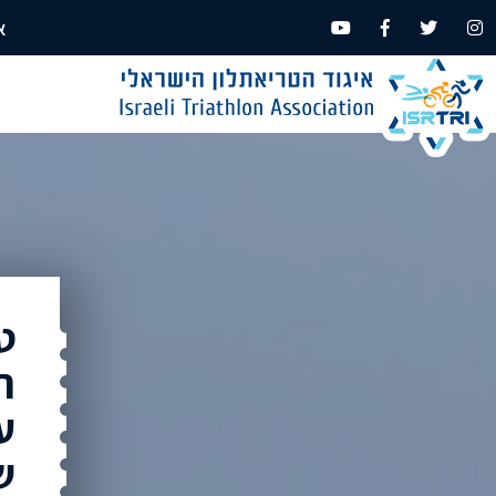
א
ט
ר
ע
ש