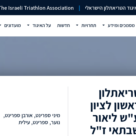
יגוד הטריאתלון הישראלי
|
The Israeli Triathlon Association
מסמכים ומידע
תחרויות
חדשות
על האיגוד
מועדונים
ריאתלון
אשון לציון
"ש ליאור
מיני ספרינט, אורבן ספרינט,
נוער, ספרינט, עילית
בתאי ז"ל