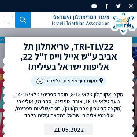
כפתור
משמש
עבור
TRI-TLV22, טריאתלון תל
מכשירים
בעלי
אביב ע"ש אייל וייס ז"ל 22,
מסך
אליפות ישראל בעילית!
קטן
בלבד
מקום: חוף מציצים, תל אביב
מקצי אקוותלון גילאי 8-13, סופר ספרינט גילאי 14-15,
נוער גילאי 16-19, אורבן ספרינט, ספרינט, אולימפי
(מקצה קריטריון מכבימן/וומן), זוגות/שלשות ספרינט/
אולימפי אליפות ישראל במקצה עילית בלבד!
21.05.2022