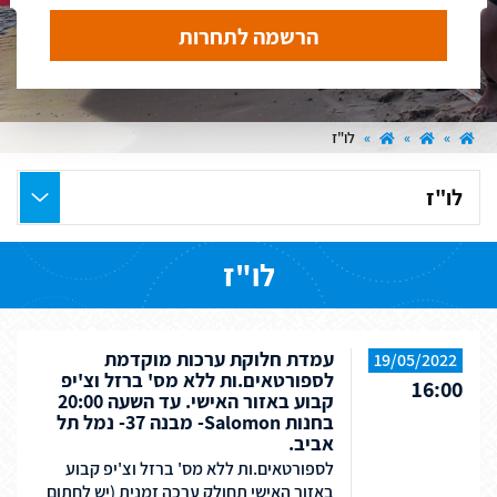
הרשמה לתחרות
»
»
»
לו"ז
בחר
את
העמוד
לו"ז
הרצוי
עמדת חלוקת ערכות מוקדמת
19/05/2022
לספורטאים.ות ללא מס' ברזל וצ'יפ
16:00
קבוע באזור האישי. עד השעה 20:00
בחנות Salomon- מבנה 37- נמל תל
אביב.
לספורטאים.ות ללא מס' ברזל וצ'יפ קבוע
באזור האישי תחולק ערכה זמנית (יש לחתום