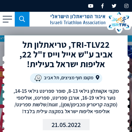
כפתור
משמש
עבור
TRI-TLV22, טריאתלון תל
מכשירים
בעלי
אביב ע"ש אייל וייס ז"ל 22,
מסך
אליפות ישראל בעילית!
קטן
בלבד
מקום: חוף מציצים, תל אביב
מקצי אקוותלון גילאי 8-13, סופר ספרינט גילאי 14-15,
נוער גילאי 16-19, אורבן ספרינט, ספרינט, אולימפי
(מקצה קריטריון מכבימן/וומן), זוגות/שלשות ספרינט/
אולימפי אליפות ישראל במקצה עילית בלבד!
21.05.2022