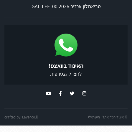
טריאתלון אכזיב 2026 GALILEE100
האיגוד בוואצפ!
לחצו להצטרפות
© איגוד הטריאתלון הישראלי
Layer.co.il
crafted by: